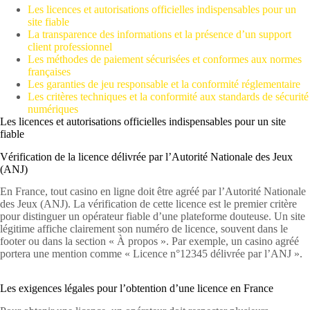
Les licences et autorisations officielles indispensables pour un
site fiable
La transparence des informations et la présence d’un support
client professionnel
Les méthodes de paiement sécurisées et conformes aux normes
françaises
Les garanties de jeu responsable et la conformité réglementaire
Les critères techniques et la conformité aux standards de sécurité
numériques
Les licences et autorisations officielles indispensables pour un site
fiable
Vérification de la licence délivrée par l’Autorité Nationale des Jeux
(ANJ)
En France, tout casino en ligne doit être agréé par l’Autorité Nationale
des Jeux (ANJ). La vérification de cette licence est le premier critère
pour distinguer un opérateur fiable d’une plateforme douteuse. Un site
légitime affiche clairement son numéro de licence, souvent dans le
footer ou dans la section « À propos ». Par exemple, un casino agréé
portera une mention comme « Licence n°12345 délivrée par l’ANJ ».
Les exigences légales pour l’obtention d’une licence en France