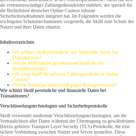
als vertrauenswürdiger Zahlungsdienstleister etabliert, der speziell für
die Bedürfnisse deutscher Online Casinos robuste
Sicherheitsmaßnahmen integriert hat. Im Folgenden werden die
wichtigsten Schutzmechanismen vorgestellt, die Skrill zum Schutz der
Nutzer und ihrer Daten einsetzt.
Inhaltsverzeichnis
Wie schützt Skrill persönliche und finanzielle Daten bei
Transaktionen?
Welche Maßnahmen gewährleistet Skrill bei der
Identitätsprüfung?
Wie sorgt Skrill für sicheren Zahlungsverkehr in Online
Casinos?
Welche Strategien nutzt Skrill gegen Betrugsversuche?
Wie schützt Skrill persönliche und finanzielle Daten bei
Transaktionen?
Verschlüsselungstechnologien und Sicherheitsprotokolle
Skrill verwendet modernste Verschlüsselungstechnologien, um die
Vertraulichkeit aller Daten während der Übertragung zu gewährleisten.
Hierzu gehören Transport Layer Security (TLS) Protokolle, die eine
sichere Verbindung zwischen Nutzer und Server herstellen. Diese