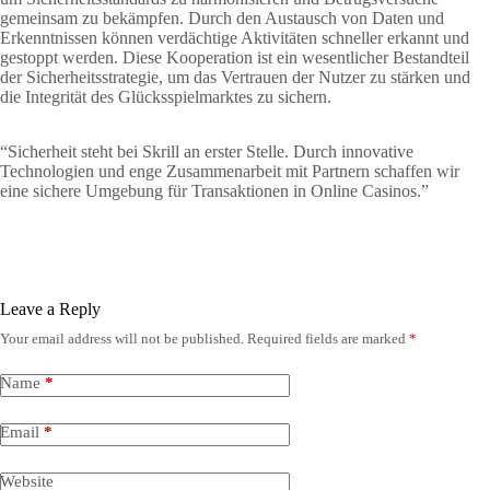
gemeinsam zu bekämpfen. Durch den Austausch von Daten und
Erkenntnissen können verdächtige Aktivitäten schneller erkannt und
gestoppt werden. Diese Kooperation ist ein wesentlicher Bestandteil
der Sicherheitsstrategie, um das Vertrauen der Nutzer zu stärken und
die Integrität des Glücksspielmarktes zu sichern.
“Sicherheit steht bei Skrill an erster Stelle. Durch innovative
Technologien und enge Zusammenarbeit mit Partnern schaffen wir
eine sichere Umgebung für Transaktionen in Online Casinos.”
Leave a Reply
Your email address will not be published.
Required fields are marked
*
Name
*
Email
*
Website