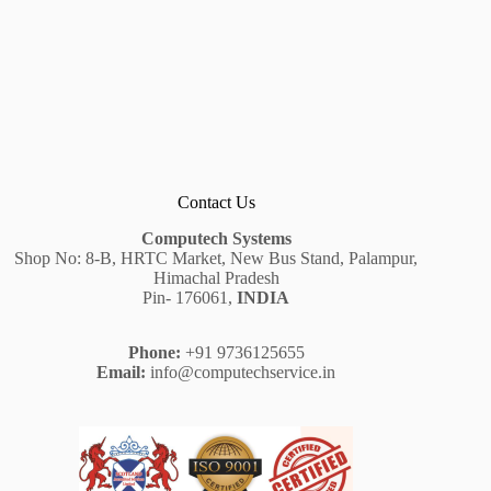
Contact Us
Computech Systems
Shop No: 8-B, HRTC Market, New Bus Stand, Palampur,
Himachal Pradesh
Pin- 176061,
INDIA
Phone:
+91 9736125655
Email:
info@computechservice.in