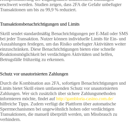
erschwert werden. Studien zeigen, dass 2FA die Gefahr unbefugter
Transaktionen um bis zu 99,9 % reduziert.
Transaktionsbenachrichtigungen und Limits
Skrill sendet standardmäßig Benachrichtigungen per E-Mail oder SMS
bei jeder Transaktion. Nutzer können individuelle Limits für Ein- und
Auszahlungen festlegen, um das Risiko unbefugter Aktivitäten weiter
einzuschränken. Diese Benachrichtigungen bieten eine schnelle
Reaktionsmöglichkeit bei verdächtigen Aktivitäten und helfen,
Betrugsfälle frühzeitig zu erkennen.
Schutz vor unautorisierten Zahlungen
Durch die Kombination aus 2FA, sofortigen Benachrichtigungen und
Limits bietet Skrill einen umfassenden Schutz vor unautorisierten
Zahlungen. Wer sich zusätzlich über sichere Zahlungsmethoden
informieren möchte, findet auf
http://gambloria-casino.com.de/
hilfreiche Tipps. Zudem verfügt die Plattform über automatische
Sperrmechanismen bei ungewöhnlich hohen oder verdächtigen
Transaktionen, die manuell überprüft werden, um Missbrauch zu
verhindern.