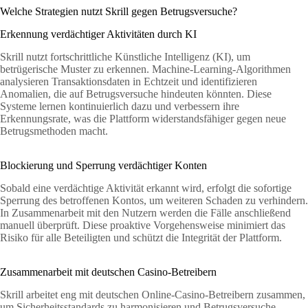
Welche Strategien nutzt Skrill gegen Betrugsversuche?
Erkennung verdächtiger Aktivitäten durch KI
Skrill nutzt fortschrittliche Künstliche Intelligenz (KI), um
betrügerische Muster zu erkennen. Machine-Learning-Algorithmen
analysieren Transaktionsdaten in Echtzeit und identifizieren
Anomalien, die auf Betrugsversuche hindeuten könnten. Diese
Systeme lernen kontinuierlich dazu und verbessern ihre
Erkennungsrate, was die Plattform widerstandsfähiger gegen neue
Betrugsmethoden macht.
Blockierung und Sperrung verdächtiger Konten
Sobald eine verdächtige Aktivität erkannt wird, erfolgt die sofortige
Sperrung des betroffenen Kontos, um weiteren Schaden zu verhindern.
In Zusammenarbeit mit den Nutzern werden die Fälle anschließend
manuell überprüft. Diese proaktive Vorgehensweise minimiert das
Risiko für alle Beteiligten und schützt die Integrität der Plattform.
Zusammenarbeit mit deutschen Casino-Betreibern
Skrill arbeitet eng mit deutschen Online-Casino-Betreibern zusammen,
um Sicherheitsstandards zu harmonisieren und Betrugsversuche